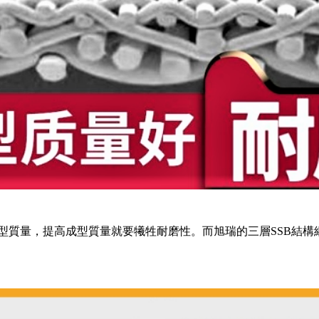
成型質量，提高成型質量就要犧牲耐磨性。而旭瑞
的三層
S
SB結構