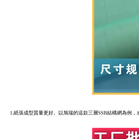
1.紙張成型質量更好。以旭瑞
的這款三層
S
SB結構網為例