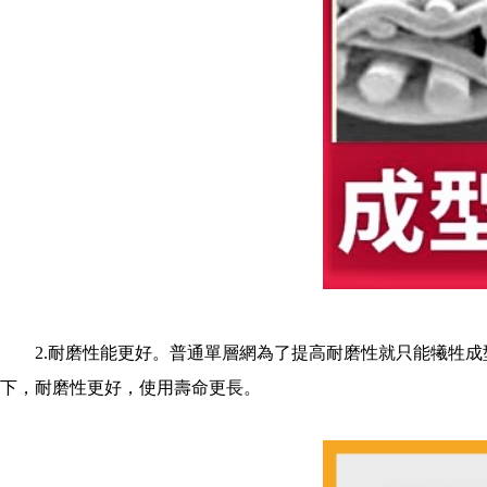
2.耐磨性能更好。普通單層網為了提高耐磨性就只能犧牲
下，耐磨性更好，使用壽命更長。