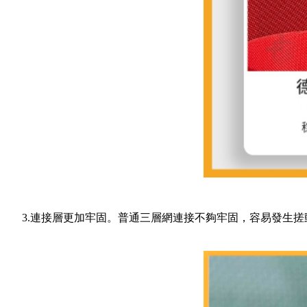
3.連接層更加牢固
。普通三層網連接不夠牢固，容易發生搓