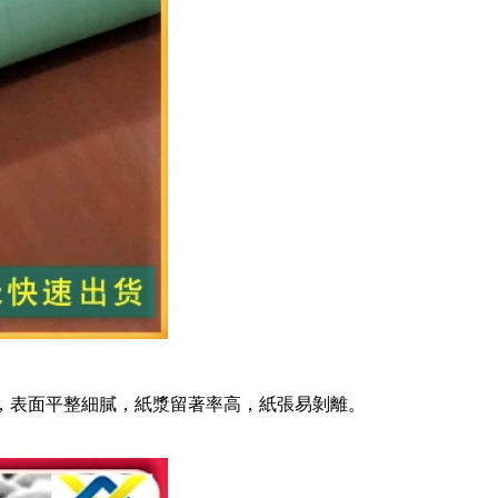
細膩，紙漿留著率高，紙張易剝離。