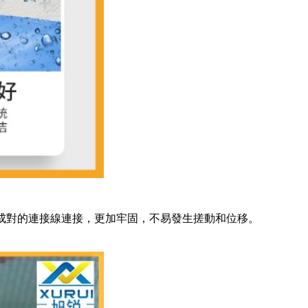
接線連接，更加牢固，不易發生搓動和位移。