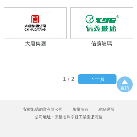
大唐集團
信義玻璃
下一頁
1
/
2
置頂
安徽旭瑞網業有限公司
版權所有
網站導航
公司地址：安徽省利辛縣工業園淝河路