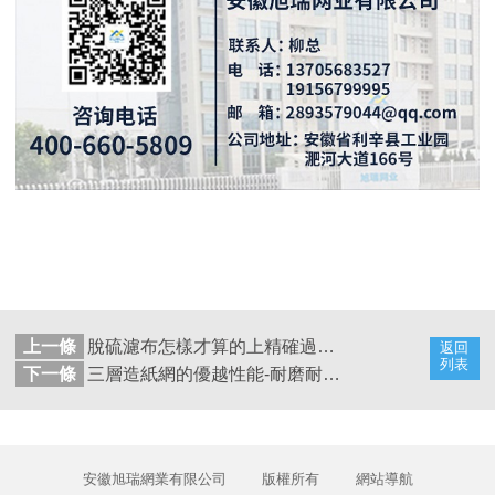
上一條
脫硫濾布怎樣才算的上精確過濾{旭瑞網業}
返回
列表
下一條
三層造紙網的優越性能-耐磨耐用成型質量好{旭瑞網業}
安徽旭瑞網業有限公司
版權所有
網站導航