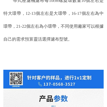
帶式壓濾機濾布每
10cm螺旋環數量10個左右是
特大環帶，12-13個左右是大環帶，16-17個左右為中
環帶，21-22個左右為小環帶，不同使用廠家可以根據
自己的需求預算靈活選擇濾布型號。